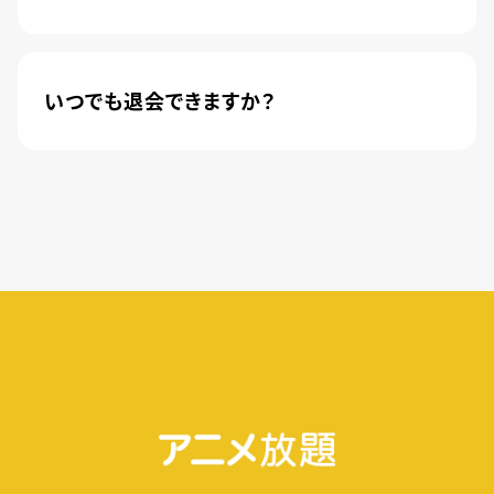
新規登録のお客様に限り、トライアル開始1カ月は
月額料金440円(税込)が無料になります。
いつでも退会できますか？
簡単な手続きのみで、いつでもすぐに退会できま
す。
無料トライアル期間中の退会であれば、月額料金
が発生することもありませんので、ご安心ください。