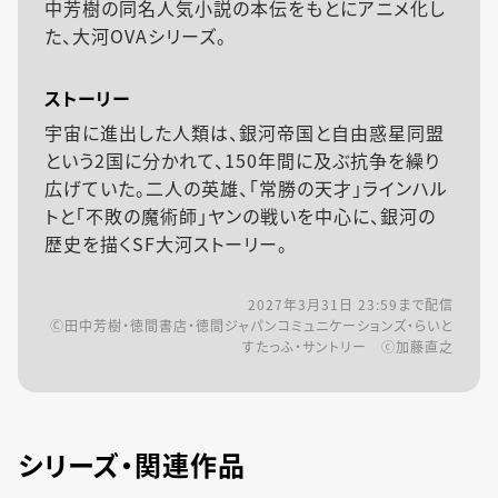
中芳樹の同名人気小説の本伝をもとにアニメ化し
た、大河OVAシリーズ。
ストーリー
宇宙に進出した人類は、銀河帝国と自由惑星同盟
という2国に分かれて、150年間に及ぶ抗争を繰り
広げていた。二人の英雄、「常勝の天才」ラインハル
トと「不敗の魔術師」ヤンの戦いを中心に、銀河の
歴史を描くSF大河ストーリー。
2027年3月31日 23:59
まで配信
Ⓒ田中芳樹・徳間書店・徳間ジャパンコミュニケーションズ・らいと
すたっふ・サントリー ⓒ加藤直之
シリーズ・関連作品