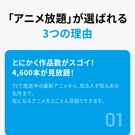
「アニメ放題」が
選ばれる
3つの理由
とにかく作品数がスゴイ！
4,600本が見放題！
TVで放送中の最新アニメから、知る人ぞ知るあの
名作まで。
気になるアニメをとことん深掘りできます。
01