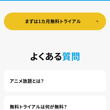
まずは1カ月無料トライアル
よくある
質問
アニメ放題とは？
4,600本以上の人気アニメが月額440円(税込)で
楽しめるサービスです。2020年10月1日にソフトバ
ンク株式会社から株式会社U-NEXTに運営が移管
無料トライアルは何が無料？
されました。