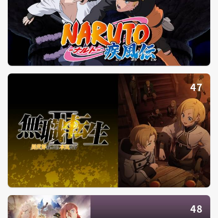
47
48