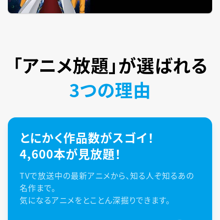
「アニメ放題」が
選ばれる
3つの理由
とにかく作品数がスゴイ！
4,600本が見放題！
TVで放送中の最新アニメから、知る人ぞ知るあの
名作まで。
気になるアニメをとことん深掘りできます。