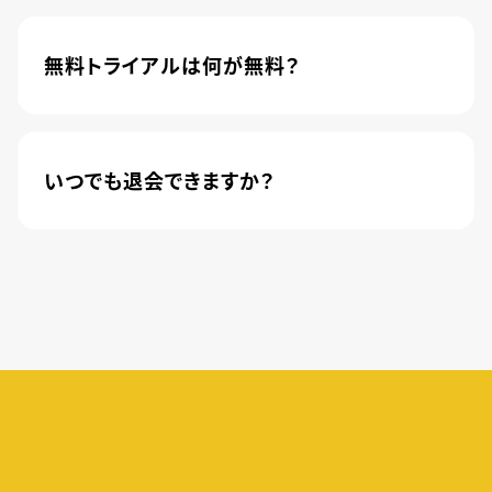
楽しめるサービスです。2020年10月1日にソフトバ
ンク株式会社から株式会社U-NEXTに運営が移管
無料トライアルは何が無料？
されました。
新規登録のお客様に限り、トライアル開始1カ月は
月額料金440円(税込)が無料になります。
いつでも退会できますか？
簡単な手続きのみで、いつでもすぐに退会できま
す。
無料トライアル期間中の退会であれば、月額料金
が発生することもありませんので、ご安心ください。