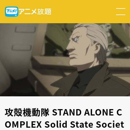
攻殻機動隊 STAND ALONE C
OMPLEX Solid State Societ