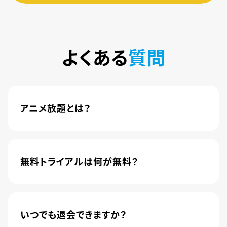
よくある
質問
アニメ放題とは？
4,600本以上の人気アニメが月額440円(税込)で
楽しめるサービスです。2020年10月1日にソフトバ
ンク株式会社から株式会社U-NEXTに運営が移管
無料トライアルは何が無料？
されました。
新規登録のお客様に限り、トライアル開始1カ月は
月額料金440円(税込)が無料になります。
いつでも退会できますか？