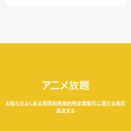
簡単な手続きのみで、いつでもすぐに退会できま
す。
無料トライアル期間中の退会であれば、月額料金
が発生することもありませんので、ご安心ください。
お知らせ
よくある質問
利用規約
特定商取引に関する表記
退会する