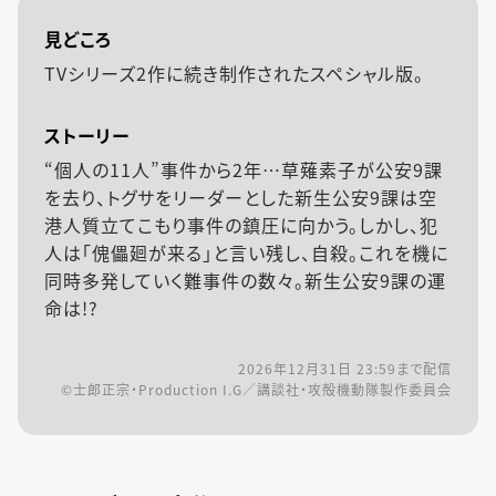
見どころ
TVシリーズ2作に続き制作されたスペシャル版。
ストーリー
“個人の11人”事件から2年…草薙素子が公安9課
を去り、トグサをリーダーとした新生公安9課は空
港人質立てこもり事件の鎮圧に向かう。しかし、犯
人は「傀儡廻が来る」と言い残し、自殺。これを機に
同時多発していく難事件の数々。新生公安9課の運
命は!?
2026年12月31日 23:59
まで配信
©士郎正宗・Production I.G／講談社・攻殻機動隊製作委員会