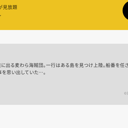
が見放題
し
旅に出る麦わら海賊団。一行はある島を見つけ上陸。船番を任
事を思い出していた…。
©