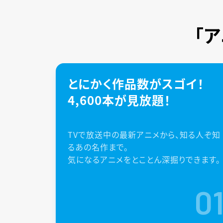
「
とにかく作品数がスゴイ！
4,600本が見放題！
TVで放送中の最新アニメから、知る人ぞ知
るあの名作まで。
気になるアニメをとことん深掘りできます。
0