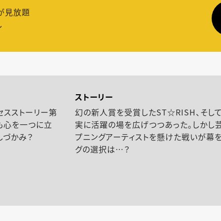
が見放題
し
ストーリー
セスストーリー第
幻の新人賞を受賞したST☆RISH、そ
も心を一つに立
実に活躍の場を広げつつあった。しかし
しづかみ？
プニングアーティストを懸けた戦いが幕を
グの選択は…？