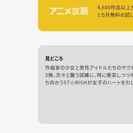
4,600
作品以上
1カ月無料お試
見どころ
作曲家の少女と男性アイドルたちのサク
3弾。次々と襲う試練に、時に衝突しつつ
ち向かうST☆RISHが女子のハートをわ