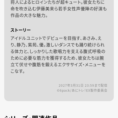
将人によるヒロインたちが超キュート。彼女たちに
命を吹き込む伊藤美来ら若手女性声優陣の好演も
作品の大きな魅力。
ストーリー
アイドルユニットでデビューを目指す、あさみ、え
り、静乃、紫苑、優。激しいダンスでも踊り続けられ
る体力と、しっかりした歌唱力を支える腹式呼吸の
ために必要な筋力を獲得するため、彼女たちは腕
立て伏せや腹筋を鍛えるエクササイズ・メニューを
こなす。
2027年3月31日 23:59
まで配信
©6pack/あにトレ！EX製作委員会