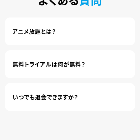
アニメ放題とは？
4,600本以上の人気アニメが月額440円(税込)で
楽しめるサービスです。2020年10月1日にソフトバ
ンク株式会社から株式会社U-NEXTに運営が移管
無料トライアルは何が無料？
されました。
新規登録のお客様に限り、トライアル開始1カ月は
月額料金440円(税込)が無料になります。
いつでも退会できますか？
簡単な手続きのみで、いつでもすぐに退会できま
す。
無料トライアル期間中の退会であれば、月額料金
が発生することもありませんので、ご安心ください。