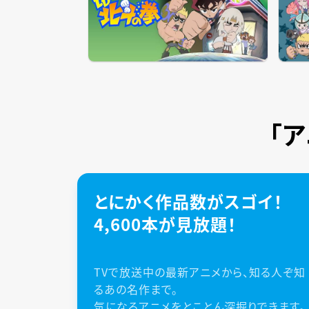
「
とにかく作品数がスゴイ！
4,600本が見放題！
TVで放送中の最新アニメから、知る人ぞ知
るあの名作まで。
気になるアニメをとことん深掘りできます。