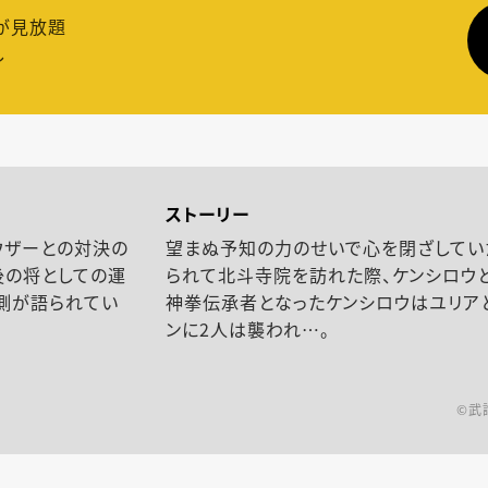
が見放題
し
ストーリー
ウザーとの対決の
望まぬ予知の力のせいで心を閉ざしてい
後の将としての運
られて北斗寺院を訪れた際、ケンシロウ
側が語られてい
神拳伝承者となったケンシロウはユリア
ンに2人は襲われ…。
©︎武