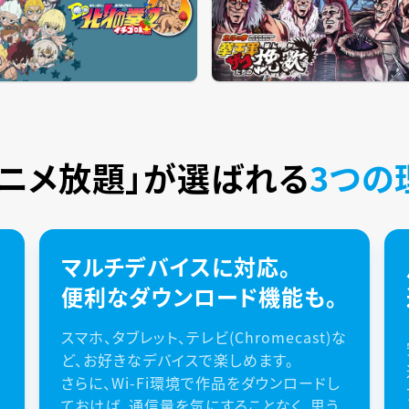
アニメ放題」が
選ばれる
3つの
マルチデバイスに対応。
便利なダウンロード機能も。
スマホ、タブレット、テレビ(Chromecast)な
ど、お好きなデバイスで楽しめます。
さらに、Wi-Fi環境で作品をダウンロードし
ておけば、通信量を気にすることなく、思う