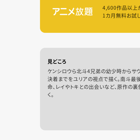
4,600
作品以上
1カ月無料お試
見どころ
ケンシロウら北斗4兄弟の幼少時からサ
決着までをユリアの視点で描く。南斗最
命、レイやトキとの出会いなど、原作の裏
く。