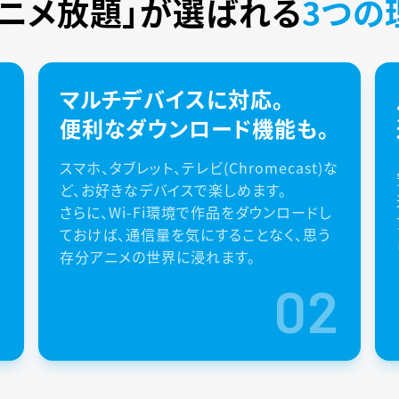
アニメ放題」が
選ばれる
3つの
マルチデバイスに対応。
便利なダウンロード機能も。
スマホ、タブレット、テレビ(Chromecast)な
ど、お好きなデバイスで楽しめます。
さらに、Wi-Fi環境で作品をダウンロードし
ておけば、通信量を気にすることなく、思う
存分アニメの世界に浸れます。
1
02