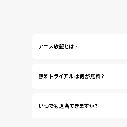
アニメ放題とは？
4,600本以上の人気アニメが月額440円(
管されました。
無料トライアルは何が無料？
新規登録のお客様に限り、トライアル開始1
いつでも退会できますか？
簡単な手続きのみで、いつでもすぐに退会で
無料トライアル期間中の退会であれば、月額