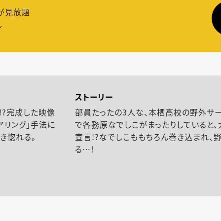
が見放題
し
ストーリー
!?完成した映像
部員たったの3人な、本栖高校の野外サー
アリング」手法に
で各務原なでしこがまったりしていると、
き惚れる。
宣言!?なでしこももちろん巻き込まれ
る…！