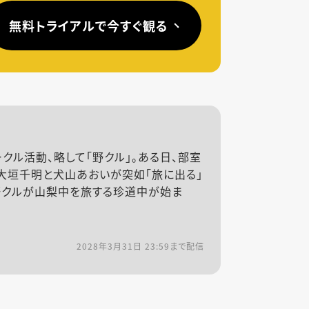
無料トライアルで今すぐ観る
クル活動、略して「野クル」。ある日、部室
大垣千明と犬山あおいが突如「旅に出る」
、野クルが山梨中を旅する珍道中が始ま
2028年3月31日 23:59
まで配信