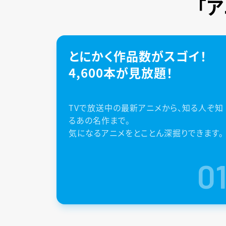
「
とにかく作品数がスゴイ！
4,600本が見放題！
TVで放送中の最新アニメから、知る人ぞ知
るあの名作まで。
気になるアニメをとことん深掘りできます。
0