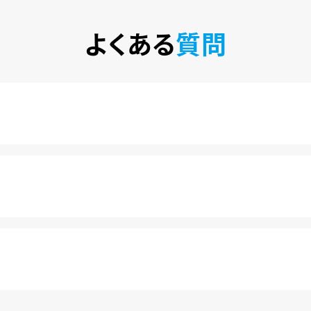
よくある
質問
税込)で楽しめるサービスです。2020年10月1日にソフトバン
カ月は月額料金440円(税込)が無料になります。
きます。
料金が発生することもありませんので、ご安心ください。