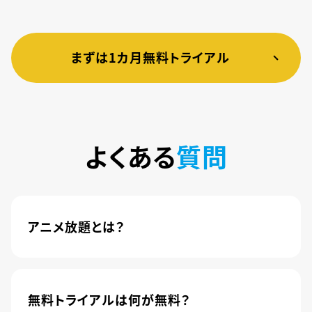
まずは1カ月無料トライアル
よくある
質問
アニメ放題とは？
4,600本以上の人気アニメが月額440円(税込)で
楽しめるサービスです。2020年10月1日にソフトバ
ンク株式会社から株式会社U-NEXTに運営が移管
無料トライアルは何が無料？
されました。