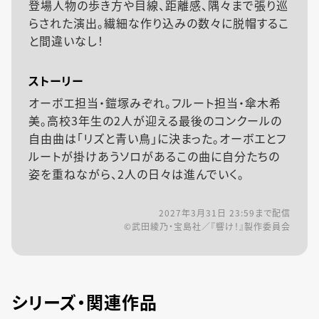
登場人物の歩き方や目線、距離感、隅々まで張り巡
らされた演出。繊細な作り込みの数々に脱帽するこ
と間違いなし！
ストーリー
オーボエ担当・鎧塚みぞれ。フルート担当・傘木希
美。高校3年生の2人が迎える最後のコンクールの
自由曲は「リズと青い鳥」に決まった。オーボエとフ
ルートが掛けあうソロがあるこの曲に自分たちの
姿を重ねながら、2人の日々は進んでいく。
2027年3月31日 23:59
まで配信
©武田綾乃・宝島社／『響け！』製作委員会
シリーズ・関連作品