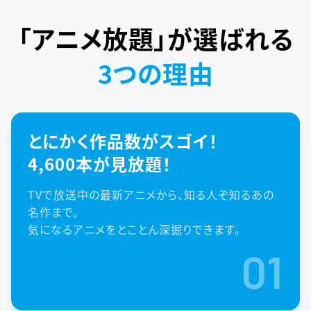
「アニメ放題」が
選ばれる
3つの理由
とにかく作品数がスゴイ！
4,600本が見放題！
TVで放送中の最新アニメから、知る人ぞ知るあの
名作まで。
気になるアニメをとことん深掘りできます。
01