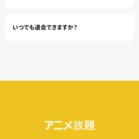
新規登録のお客様に限り、トライアル開始1カ月は
月額料金440円(税込)が無料になります。
いつでも退会できますか？
簡単な手続きのみで、いつでもすぐに退会できま
す。
無料トライアル期間中の退会であれば、月額料金
が発生することもありませんので、ご安心ください。