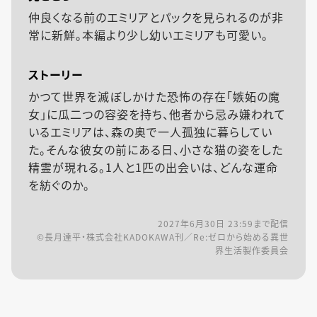
仲良くなる前のエミリアとパックを見られるのが非
常に新鮮。本編より少し幼いエミリアも可愛い。
ストーリー
かつて世界を滅ぼしかけた恐怖の存在「嫉妬の魔
女」に瓜二つの容姿を持ち、他者から忌み嫌われて
いるエミリアは、森の奥で一人孤独に暮らしてい
た。そんな彼女の前にある日、小さな猫の姿をした
精霊が現れる。1人と1匹の出会いは、どんな運命
を紡ぐのか。
2027年6月30日 23:59
まで配信
©長月達平・株式会社KADOKAWA刊／Re:ゼロから始める異世
界生活製作委員会