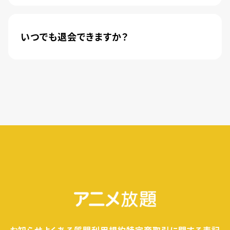
新規登録のお客様に限り、トライアル開始1カ月は
月額料金440円(税込)が無料になります。
いつでも退会できますか？
簡単な手続きのみで、いつでもすぐに退会できま
す。
無料トライアル期間中の退会であれば、月額料金
が発生することもありませんので、ご安心ください。
お知らせ
よくある質問
利用規約
特定商取引に関する表記