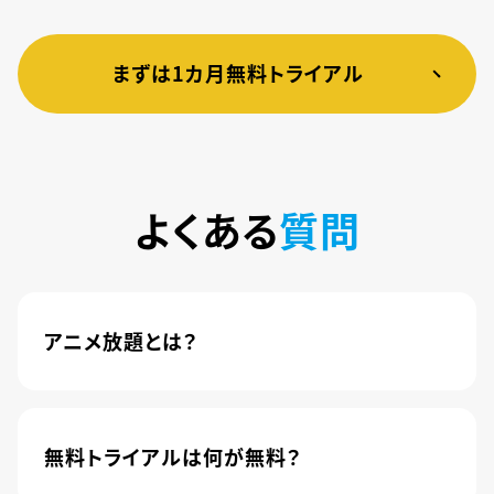
まずは1カ月無料トライアル
よくある
質問
アニメ放題とは？
4,600本以上の人気アニメが月額440円(税込)で
楽しめるサービスです。2020年10月1日にソフトバ
ンク株式会社から株式会社U-NEXTに運営が移管
無料トライアルは何が無料？
されました。