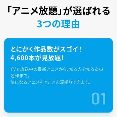
「アニメ放題」が
選ばれる
3つの理由
とにかく作品数がスゴイ！
4,600本が見放題！
TVで放送中の最新アニメから、知る人ぞ知るあの
名作まで。
気になるアニメをとことん深掘りできます。
01