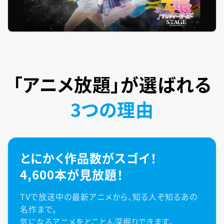
「アニメ放題」が
選ばれる
3つの理由
とにかく作品数がスゴイ！
4,600本が見放題！
TVで放送中の最新アニメから、知る人ぞ知るあの
名作まで。
気になるアニメをとことん深掘りできます。