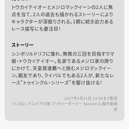
トウカイテイオーとメジロマックイーンの2人に焦
点を当て、2人の過去も描かれるストーリーにより
キャラクターが深掘りされる。1期に続き迫力ある
レース描写にも要注目！
ストーリー
シンボリルドリフに憧れ、無敗の三冠を目指すウマ
娘・トウカイテイオー。名家であるメジロ家の誇り
にかけて、天皇賞連覇へと挑むメジロマックイー
ン。親友であり、ライバルでもある2人が、新たなレ
ース"トゥインクル・シリーズ"を駆け抜ける！
2027年3月31日 23:59
まで配信
© 2021 アニメ「ウマ娘 プリティーダービー Season 2」製作委員
会