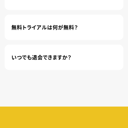
4,600本以上の人気アニメが月額440円(税込)で
楽しめるサービスです。2020年10月1日にソフトバ
ンク株式会社から株式会社U-NEXTに運営が移管
無料トライアルは何が無料？
されました。
新規登録のお客様に限り、トライアル開始1カ月は
月額料金440円(税込)が無料になります。
いつでも退会できますか？
簡単な手続きのみで、いつでもすぐに退会できま
す。
無料トライアル期間中の退会であれば、月額料金
が発生することもありませんので、ご安心ください。