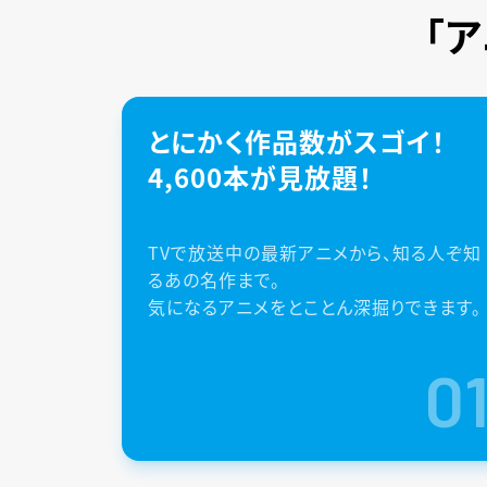
「
とにかく作品数がスゴイ！
4,600本が見放題！
TVで放送中の最新アニメから、知る人ぞ知
るあの名作まで。
気になるアニメをとことん深掘りできます。
0