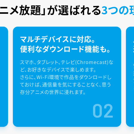
アニメ放題」が
選ばれる
3つの
マルチデバイスに対応。
便利なダウンロード機能も。
スマホ、タブレット、テレビ(Chromecast)な
ど、お好きなデバイスで楽しめます。
さらに、Wi-Fi環境で作品をダウンロードし
ておけば、通信量を気にすることなく、思う
存分アニメの世界に浸れます。
1
02