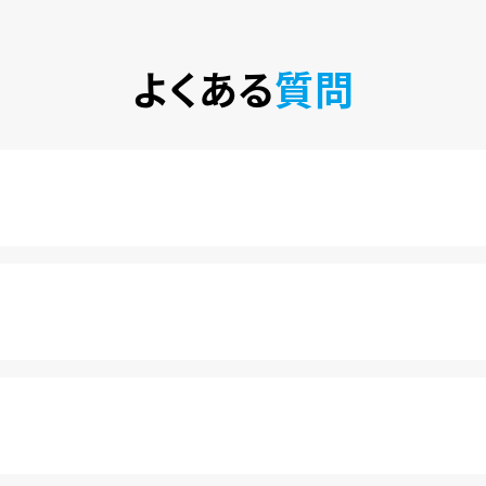
よくある
質問
税込)で楽しめるサービスです。2020年10月1日にソフトバン
カ月は月額料金440円(税込)が無料になります。
きます。