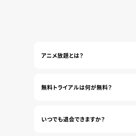
アニメ放題とは？
4,600本以上の人気アニメが月額440円(
管されました。
無料トライアルは何が無料？
新規登録のお客様に限り、トライアル開始1
いつでも退会できますか？
簡単な手続きのみで、いつでもすぐに退会で