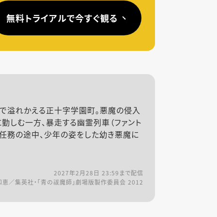
無料トライアルで今すぐ観る
騒で溢れかえる正十字学園町。悪魔の侵入
勤しむ一方、暴走する幽霊列車（ファント
、任務の途中、少年の姿をした幼き悪魔に
2027年2月28日 23:59
まで配信
和恵／集英社・「青の祓魔師」劇場版製作委員会 2012