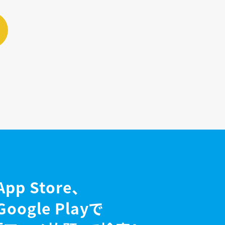
App Store、
Google Playで