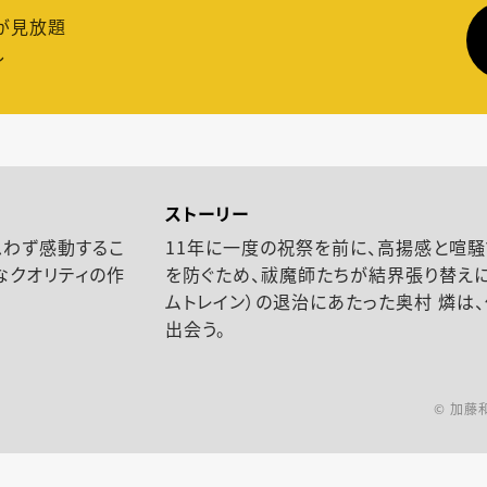
が見放題
し
ストーリー
思わず感動するこ
11年に一度の祝祭を前に、高揚感と喧
なクオリティの作
を防ぐため、祓魔師たちが結界張り替えに
ムトレイン）の退治にあたった奥村 燐は
出会う。
© 加藤