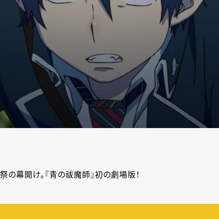
祭の幕開け。『青の祓魔師』初の劇場版！