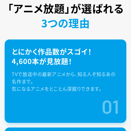
「アニメ放題」が
選ばれる
3つの理由
とにかく作品数がスゴイ！
4,600本が見放題！
TVで放送中の最新アニメから、知る人ぞ知るあの
名作まで。
気になるアニメをとことん深掘りできます。
01