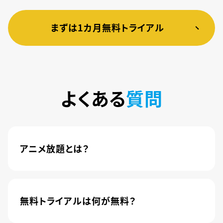
まずは1カ月無料トライアル
よくある
質問
アニメ放題とは？
4,600本以上の人気アニメが月額440円(税込)で
楽しめるサービスです。2020年10月1日にソフトバ
ンク株式会社から株式会社U-NEXTに運営が移管
無料トライアルは何が無料？
されました。
新規登録のお客様に限り、トライアル開始1カ月は