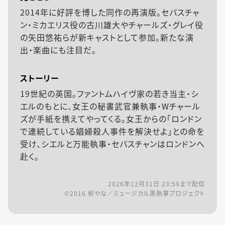
2014年に好評を博した同作の再演版。セバスチャ
ン・ミカエリス役の古川雄大やチャールズ・グレイ役
の矢田悠祐らが新キャストとして参加。新たな演
出・楽曲にも注目だ。
ストーリー
19世紀の英国。ファントムハイヴ家の若き当主・シ
エルのもとに、女王の秘書武官兼執事・Wチャール
ズが手紙を携えてやってくる。女王からの「ロンドン
で連続している娼婦殺人事件を解決せよ」との命を
受け、シエルと万能執事・セバスチャンはロンドンへ
赴く。
2026年12月31日 23:59
まで配信
©2016 枢やな／ミュージカル黒執事プロジェクト