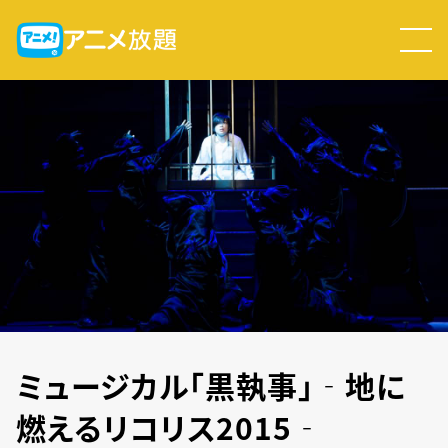
ミュージカル「黒執事」‐地に
燃えるリコリス2015‐