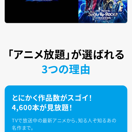
「アニメ放題」が
選ばれる
3つの理由
とにかく作品数がスゴイ！
4,600本が見放題！
TVで放送中の最新アニメから、知る人ぞ知るあの
名作まで。