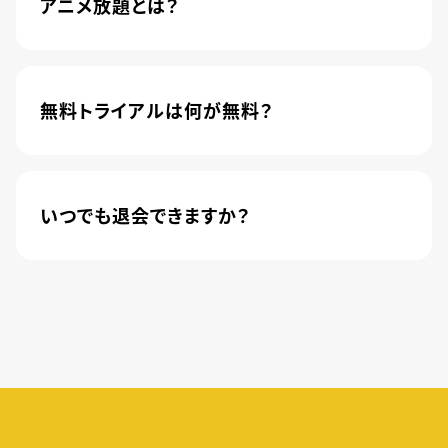
アニメ放題とは？
4,600本以上の人気アニメが月額440円(税込)で
楽しめるサービスです。2020年10月1日にソフトバ
ンク株式会社から株式会社U-NEXTに運営が移管
無料トライアルは何が無料？
されました。
新規登録のお客様に限り、トライアル開始1カ月は
月額料金440円(税込)が無料になります。
いつでも退会できますか？
簡単な手続きのみで、いつでもすぐに退会できま
す。
無料トライアル期間中の退会であれば、月額料金
が発生することもありませんので、ご安心ください。