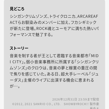
見どころ
シンガンクリムゾンズ、トライクロニカ、ARCAREAF
ACTらお馴染みのメンバーに加え、フカシギミック
が新たに登場。ROCK魂とユーモアに満ちた熱いパ
フォーマンスで魅了する。
ストーリー
音楽を制する者が王として君臨する音楽都市「MID
I CITY」。弱小音楽事務所に所属する「シンガンクリ
ムゾンズ」のクロウは、音楽の夢と稼業の重圧の間
で焦りを感じていた。ある日、超大手レーベル「ジュ
ーダス」主催のライブに出演する機会に恵まれる
が…。
2026年12月31日 23:59
まで配信
©2012, 2021 SANRIO CO., LTD. SHOWBYROCK!! 製作委
員会♯