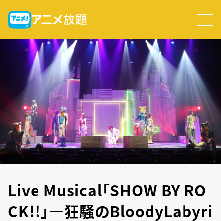
Live Musical「SHOW BY RO
CK!!｣―狂騒のBloodyLabyri