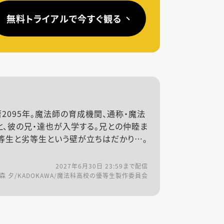
無料トライアルで今すぐ観る
2095年。魔法師の育成機関、通称・魔法
、彼の兄・達也が入学する。兄との仲睦ま
等生と劣等生という壁が立ちはだかり…。
2027年6月30日 23:59
まで配信
勤/森 夕/KADOKAWA/魔法科高校の優等生製作委員会