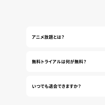
アニメ放題とは？
4,600本以上の人気アニメが月額440円(
管されました。
無料トライアルは何が無料？
新規登録のお客様に限り、トライアル開始1
いつでも退会できますか？
簡単な手続きのみで、いつでもすぐに退会で
無料トライアル期間中の退会であれば、月額