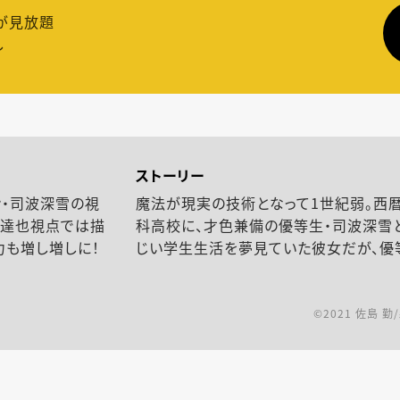
が見放題
し
ストーリー
ン・司波深雪の視
魔法が現実の技術となって1世紀弱。西暦
や達也視点では描
科高校に、才色兼備の優等生・司波深雪と
力も増し増しに！
じい学生生活を夢見ていた彼女だが、優
©2021 佐島 