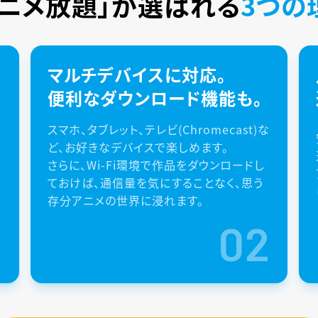
アニメ放題」が
選ばれる
3つの
マルチデバイスに対応。
便利なダウンロード機能も。
スマホ、タブレット、テレビ(Chromecast)な
ど、お好きなデバイスで楽しめます。
さらに、Wi-Fi環境で作品をダウンロードし
ておけば、通信量を気にすることなく、思う
存分アニメの世界に浸れます。
1
02