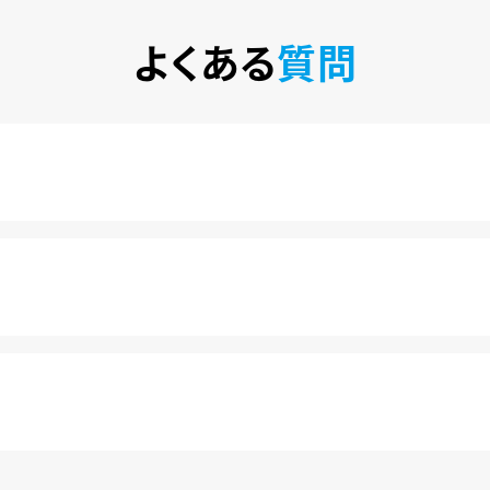
よくある
質問
税込)で楽しめるサービスです。2020年10月1日にソフトバン
カ月は月額料金440円(税込)が無料になります。
きます。
料金が発生することもありませんので、ご安心ください。