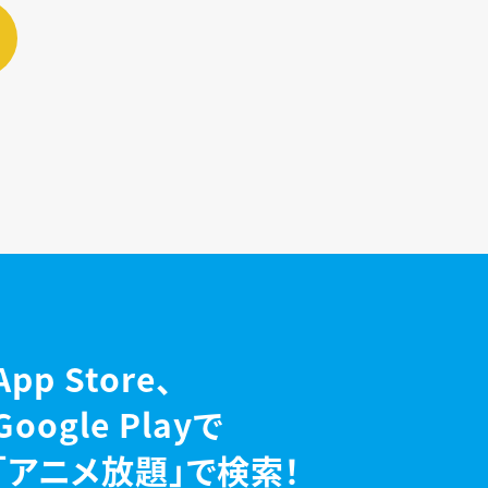
App Store、
Google Playで
「アニメ放題」で検索！