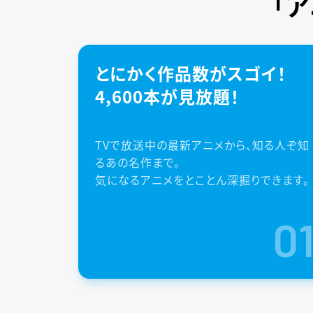
「
とにかく作品数がスゴイ！
4,600本が見放題！
TVで放送中の最新アニメから、知る人ぞ知
るあの名作まで。
気になるアニメをとことん深掘りできます。
0