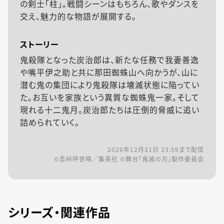
の剣士「柱」。戦闘シーンはもちろん、歌やダンスを
交え、魅力的な物語が展開する。
ストーリー
鬼殺隊となった炭治郎は、新たな任務で我妻善逸
や嘴平伊之助と共に那田蜘蛛山へ向かうが、山に
潜む鬼の集団により鬼殺隊は壊滅状態に陥ってい
た。お互いを家族という異質な蜘蛛鬼一家。そして
現れる十二鬼月。炭治郎たちは圧倒的脅威に追い
詰められていく。
2026年12月31日 23:59
まで配信
©吾峠呼世晴／集英社 ©舞台「鬼滅の刃」製作委員会
シリーズ・関連作品