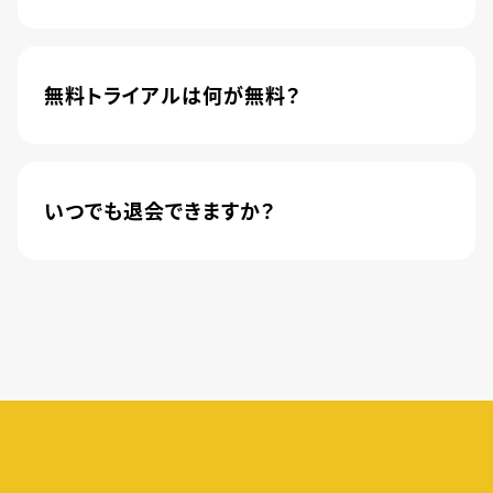
4,600本以上の人気アニメが月額440円(税込)で
楽しめるサービスです。2020年10月1日にソフトバ
ンク株式会社から株式会社U-NEXTに運営が移管
無料トライアルは何が無料？
されました。
新規登録のお客様に限り、トライアル開始1カ月は
月額料金440円(税込)が無料になります。
いつでも退会できますか？
簡単な手続きのみで、いつでもすぐに退会できま
す。
無料トライアル期間中の退会であれば、月額料金
が発生することもありませんので、ご安心ください。