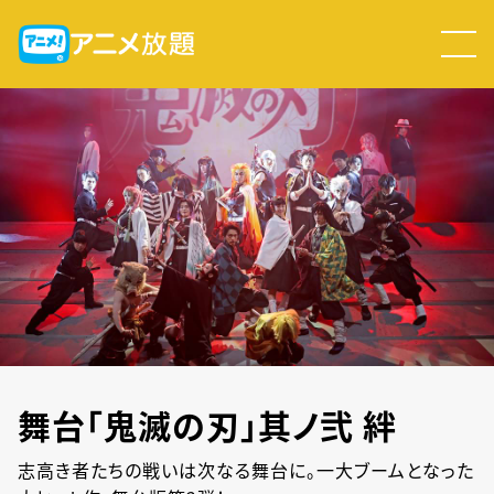
舞台「鬼滅の刃」其ノ弐 絆
志高き者たちの戦いは次なる舞台に。一大ブームとなった