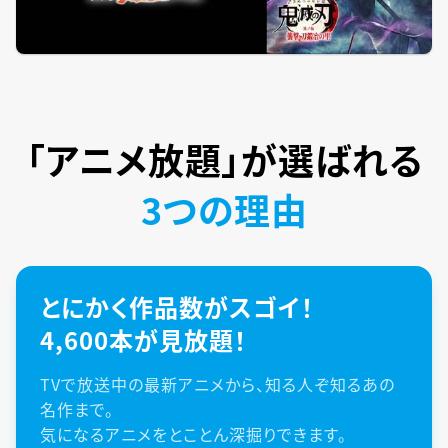
「アニメ放題」が
選ばれる
3つの理由
とにかく作品数がスゴイ！
4,600本が見放題！
TVで放送中の最新アニメから、知る人ぞ知るあの
名作まで。
気になるアニメをとことん深掘りできます。