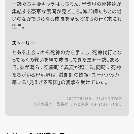
一護たち主要キャラはもちろん、尸魂界の死神達が
集結する豪華な展開が見どころ。滅却師たちとの戦
いのなかでさらなる成長を見せる彼らの行く末にも
注目。
ストーリー
とある出会いから死神の力を手にし、死神代行とな
って多くの戦いを経て成長してきた黒崎一護。ある
日、彼が暮らす空座町で異変が起こる。同時に死神
たちがいる尸魂界は、滅却師の始祖・ユーハバッハ
率いる「見えざる帝国」の襲撃を受けていた。
2027年9月30日 23:59
まで配信
©久保帯人／集英社・テレビ東京・ｄｅｎｔｓｕ・ぴえろ