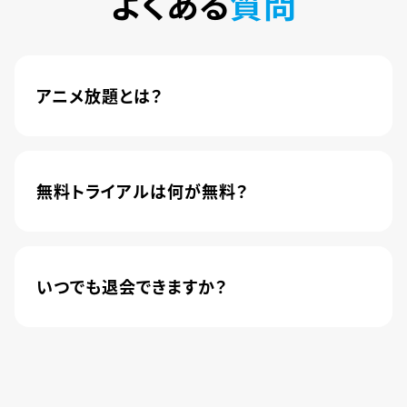
よくある
質問
アニメ放題とは？
4,600本以上の人気アニメが月額440円(税込)で
楽しめるサービスです。2020年10月1日にソフトバ
ンク株式会社から株式会社U-NEXTに運営が移管
無料トライアルは何が無料？
されました。
新規登録のお客様に限り、トライアル開始1カ月は
月額料金440円(税込)が無料になります。
いつでも退会できますか？
簡単な手続きのみで、いつでもすぐに退会できま
す。
無料トライアル期間中の退会であれば、月額料金
が発生することもありませんので、ご安心ください。