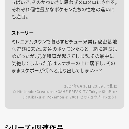
っぱいで、そのかわいさに思わずメロメロにされる。
それぞれ個性豊かなポケモンたちの性格の違いに
も注目。
ストーリー
ミレニアムタウンで暮らすピチュー兄弟は秘密基地
へ遊びに来た。友達のポケモンたちと一緒に遊ぶ兄
弟だったが、兄弟喧嘩が起きてしまう。その最中に
気絶してしまった弟はスケボーの上に落下し、その
ままスケボーが街へと走り出してしまい…？
2027年6月30日 23:59
まで配信
© Nintendo･Creatures･GAME FREAK･TV Tokyo･ShoPro･
JR Kikaku © Pokémon © 2001 ピカチュウプロジェクト
シリーズ・関連作品