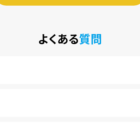
よくある
質問
税込)で楽しめるサービスです。2020年10月1日にソフトバン
カ月は月額料金440円(税込)が無料になります。