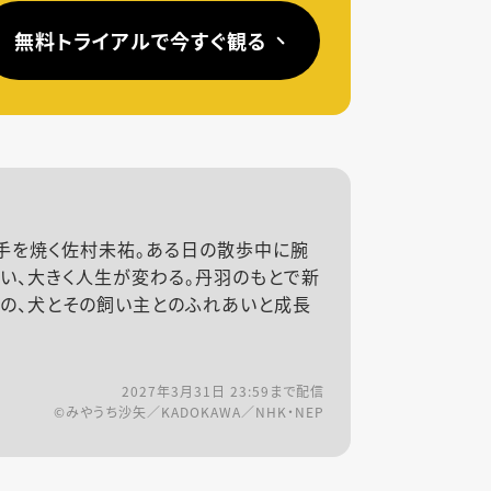
無料トライアルで今すぐ観る
手を焼く佐村未祐。ある日の散歩中に腕
い、大きく人生が変わる。丹羽のもとで新
祐の、犬とその飼い主とのふれあいと成長
2027年3月31日 23:59
まで配信
©みやうち沙矢／KADOKAWA／NHK・NEP