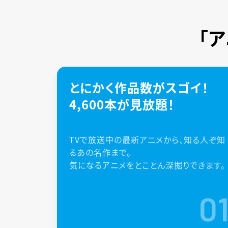
「
とにかく作品数がスゴイ！
4,600本が見放題！
TVで放送中の最新アニメから、知る人ぞ知
るあの名作まで。
気になるアニメをとことん深掘りできます。
0