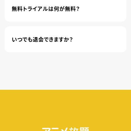
ンク株式会社から株式会社U-NEXTに運営が移管
無料トライアルは何が無料？
されました。
新規登録のお客様に限り、トライアル開始1カ月は
月額料金440円(税込)が無料になります。
いつでも退会できますか？
簡単な手続きのみで、いつでもすぐに退会できま
す。
無料トライアル期間中の退会であれば、月額料金
が発生することもありませんので、ご安心ください。