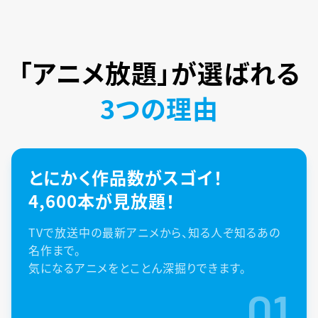
「アニメ放題」が
選ばれる
3つの理由
とにかく作品数がスゴイ！
4,600本が見放題！
TVで放送中の最新アニメから、知る人ぞ知るあの
名作まで。
気になるアニメをとことん深掘りできます。
01