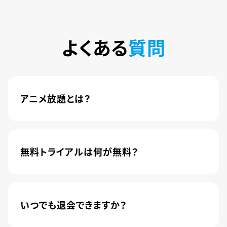
よくある
質問
アニメ放題とは？
4,600本以上の人気アニメが月額440円(税込)で
楽しめるサービスです。2020年10月1日にソフトバ
ンク株式会社から株式会社U-NEXTに運営が移管
無料トライアルは何が無料？
されました。
新規登録のお客様に限り、トライアル開始1カ月は
月額料金440円(税込)が無料になります。
いつでも退会できますか？
簡単な手続きのみで、いつでもすぐに退会できま