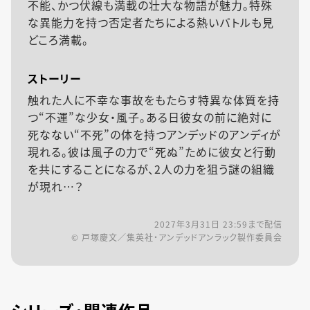
不能、かつ伏線も満載の壮大な物語が魅力。特殊
な異能力を持つ否定者たちによる熱いバトルも見
どころ満載。
ストーリー
触れた人に不幸な事故をもたらす特異な体質を持
つ“不運”な少女・風子。ある日彼女の前に絶対に
死なない“不死”の体を持つアンデッドのアンディが
現れる。彼は風子の力で“死ぬ”ために彼女と行動
を共にすることになるが、2人の力を狙う謎の組織
が現れ…？
2027年3月31日 23:59
まで配信
© 戸塚慶文／集英社・アンデッドアンラック製作委員会