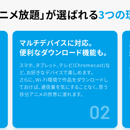
アニメ放題」が
選ばれる
3つの
マルチデバイスに対応。
便利なダウンロード機能も。
スマホ、タブレット、テレビ(Chromecast)な
ど、お好きなデバイスで楽しめます。
さらに、Wi-Fi環境で作品をダウンロードし
ておけば、通信量を気にすることなく、思う
存分アニメの世界に浸れます。
1
02