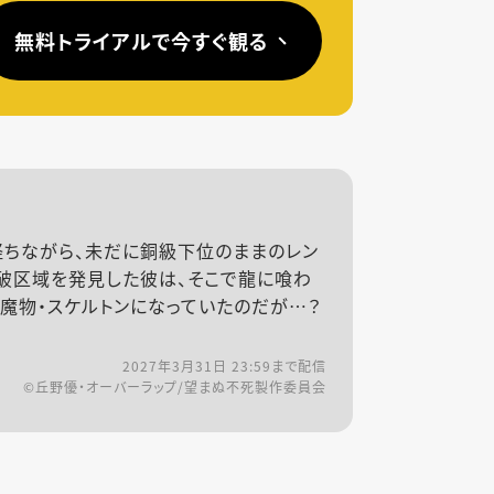
無料トライアルで今すぐ観る
経ちながら、未だに銅級下位のままのレン
踏破区域を発見した彼は、そこで龍に喰わ
魔物・スケルトンになっていたのだが…？
2027年3月31日 23:59
まで配信
©丘野優・オーバーラップ/望まぬ不死製作委員会