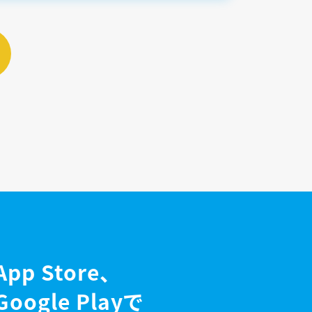
App Store、
Google Playで