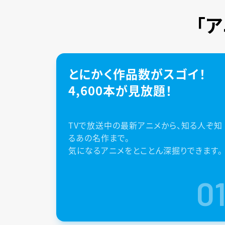
「
とにかく作品数がスゴイ！
4,600本が見放題！
TVで放送中の最新アニメから、知る人ぞ知
るあの名作まで。
気になるアニメをとことん深掘りできます。
0