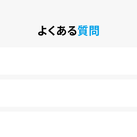
よくある
質問
税込)で楽しめるサービスです。2020年10月1日にソフトバン
カ月は月額料金440円(税込)が無料になります。