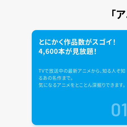
「
とにかく作品数がスゴイ！
4,600本が見放題！
TVで放送中の最新アニメから、知る人ぞ知
るあの名作まで。
気になるアニメをとことん深掘りできます。
0