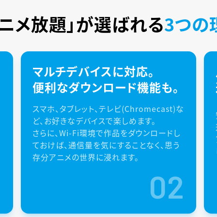
アニメ放題」が
選ばれる
3つの
マルチデバイスに対応。
便利なダウンロード機能も。
スマホ、タブレット、テレビ(Chromecast)な
ど、お好きなデバイスで楽しめます。
さらに、Wi-Fi環境で作品をダウンロードし
ておけば、通信量を気にすることなく、思う
存分アニメの世界に浸れます。
1
02