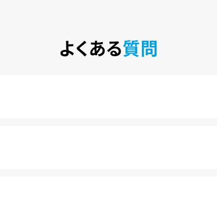
よくある
質問
税込)で楽しめるサービスです。2020年10月1日にソフトバン
カ月は月額料金440円(税込)が無料になります。