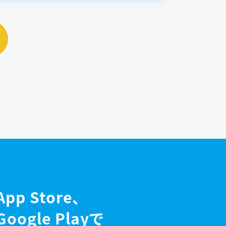
App Store、
Google Playで