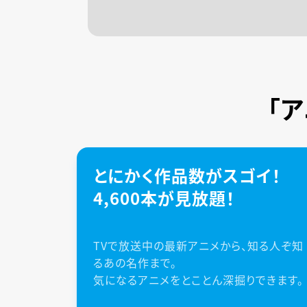
「
とにかく作品数がスゴイ！
4,600本が見放題！
TVで放送中の最新アニメから、知る人ぞ知
るあの名作まで。
気になるアニメをとことん深掘りできます。