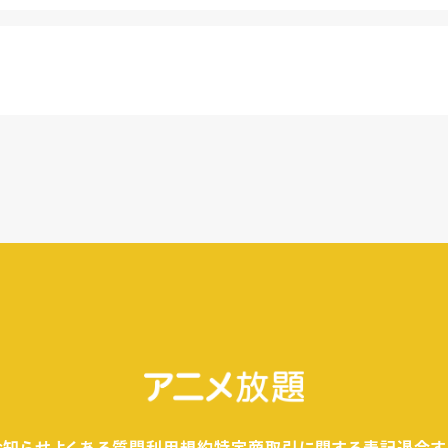
カ月は月額料金440円(税込)が無料になります。
きます。
料金が発生することもありませんので、ご安心ください。
お知らせ
よくある質問
利用規約
特定商取引に関する表記
退会す