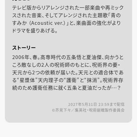
テレビ版からリアレンジされた一部楽曲や再ミック
スされた音楽、そしてアレンジされた主題歌「青の
すみか （Acoustic ver.）」と、楽曲面の強化がより
ドラマを盛りあげる。
ストーリー
2006年、春。高専時代の五条悟と夏油傑、向かうと
ころ敵なしの2人の呪術師のもとに、呪術界の要・
天元から2つの依頼が届いた。天元との適合体であ
る“星漿体”天内理子の“護衛”と“抹消”。呪術界存
続のため護衛任務に就く五条と夏油だったが…？
2027年5月31日 23:59
まで配信
©芥見下々／集英社・呪術廻戦製作委員会