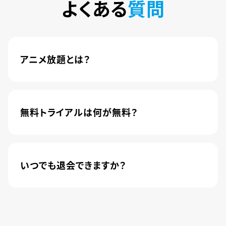
よくある
質問
アニメ放題とは？
4,600本以上の人気アニメが月額440円(税込)で
楽しめるサービスです。2020年10月1日にソフトバ
ンク株式会社から株式会社U-NEXTに運営が移管
無料トライアルは何が無料？
されました。
新規登録のお客様に限り、トライアル開始1カ月は
月額料金440円(税込)が無料になります。
いつでも退会できますか？
簡単な手続きのみで、いつでもすぐに退会できま
す。
無料トライアル期間中の退会であれば、月額料金
が発生することもありませんので、ご安心ください。