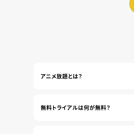
アニメ放題とは？
4,600本以上の人気アニメが月額440円(
管されました。
無料トライアルは何が無料？
新規登録のお客様に限り、トライアル開始1