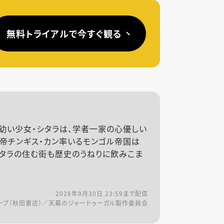
無料トライアルで今すぐ観る
幼い少女・シタラは、学者一家の心優しい
皇帝チンギス・カン率いるモンゴル帝国は
シタラの住む街も歴史のうねりに飲みこま
2028年9月30日 23:59
まで配信
ープ（秋田書店）／天幕のジャードゥーガル製作委員会