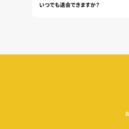
いつでも退会できますか？
簡単な手続きのみで、いつでもすぐに退会で
無料トライアル期間中の退会であれば、月額