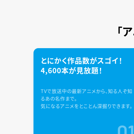
「
とにかく作品数がスゴイ！
4,600本が見放題！
TVで放送中の最新アニメから、知る人ぞ知
るあの名作まで。
気になるアニメをとことん深掘りできます。
0