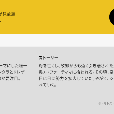
が見放題
し
ストーリー
ーマにした唯一
母を亡くし、故郷からも遠く引き離された
シタラとドレゲ
奥方・ファーティマに拾われる。その頃、
のか要注目。
日に日に勢力を拡大していた。やがて、
れていく。
©トマトス