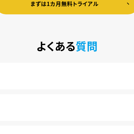
まずは1カ月無料トライアル
よくある
質問
税込)で楽しめるサービスです。2020年10月1日にソフトバン
カ月は月額料金440円(税込)が無料になります。