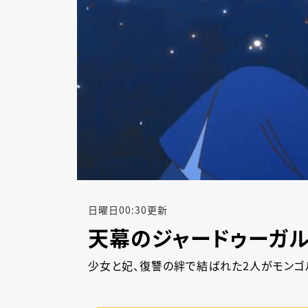
日
曜日
00:30
更新
天幕のジャードゥーガ
少女と妃、復讐の絆で結ばれた2人がモンゴ