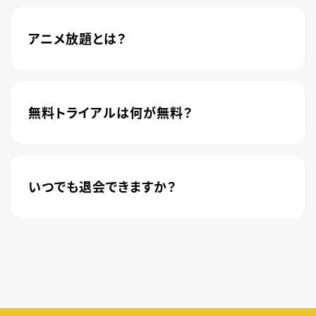
アニメ放題とは？
4,600本以上の人気アニメが月額440円(税込)で
楽しめるサービスです。2020年10月1日にソフトバ
ンク株式会社から株式会社U-NEXTに運営が移管
無料トライアルは何が無料？
されました。
新規登録のお客様に限り、トライアル開始1カ月は
月額料金440円(税込)が無料になります。
いつでも退会できますか？
簡単な手続きのみで、いつでもすぐに退会できま
す。
無料トライアル期間中の退会であれば、月額料金
が発生することもありませんので、ご安心ください。