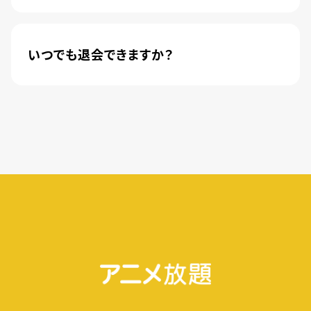
新規登録のお客様に限り、トライアル開始1カ月は
月額料金440円(税込)が無料になります。
いつでも退会できますか？
簡単な手続きのみで、いつでもすぐに退会できま
す。
無料トライアル期間中の退会であれば、月額料金
が発生することもありませんので、ご安心ください。