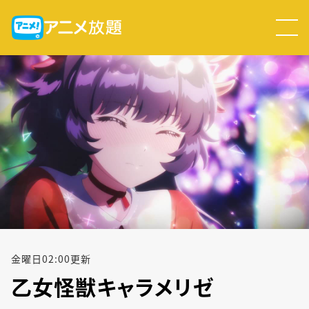
金
曜日
02:00
更新
乙女怪獣キャラメリゼ