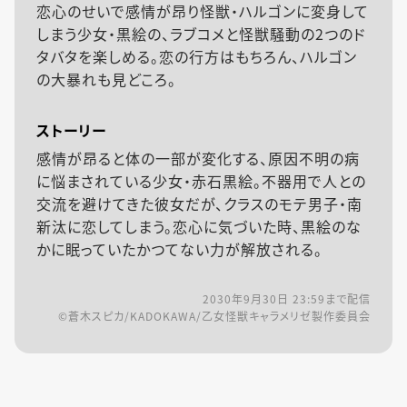
恋心のせいで感情が昂り怪獣・ハルゴンに変身して
しまう少女・黒絵の、ラブコメと怪獣騒動の2つのド
タバタを楽しめる。恋の行方はもちろん、ハルゴン
の大暴れも見どころ。
ストーリー
感情が昂ると体の一部が変化する、原因不明の病
に悩まされている少女・赤石黒絵。不器用で人との
交流を避けてきた彼女だが、クラスのモテ男子・南
新汰に恋してしまう。恋心に気づいた時、黒絵のな
かに眠っていたかつてない力が解放される。
2030年9月30日 23:59
まで配信
©蒼木スピカ/KADOKAWA/乙女怪獣キャラメリゼ製作委員会