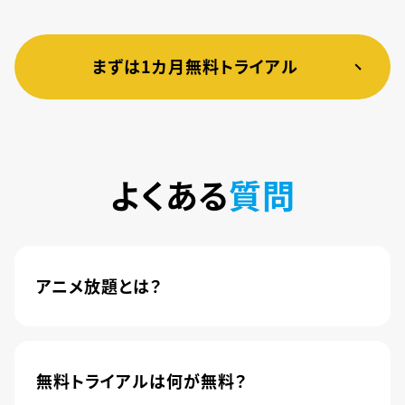
まずは1カ月無料トライアル
よくある
質問
アニメ放題とは？
4,600本以上の人気アニメが月額440円(税込)で
楽しめるサービスです。2020年10月1日にソフトバ
ンク株式会社から株式会社U-NEXTに運営が移管
無料トライアルは何が無料？
されました。