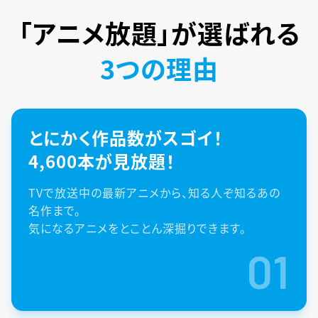
「アニメ放題」が
選ばれる
3つの理由
とにかく作品数がスゴイ！
4,600本が見放題！
TVで放送中の最新アニメから、知る人ぞ知るあの
名作まで。
気になるアニメをとことん深掘りできます。
01