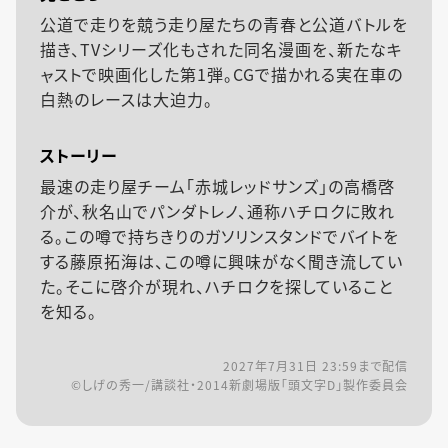
公道で走りを競う走り屋たちの青春と公道バトルを
描き、TVシリーズ化もされた同名漫画を、新たなキ
ャストで映画化した第1弾。CGで描かれる実在車の
白熱のレースは大迫力。
ストーリー
最速の走り屋チーム「赤城レッドサンズ」の高橋啓
介が、秋名山でパンダトレノ、通称ハチロクに敗れ
る。この噂で持ちきりのガソリンスタンドでバイトを
する藤原拓海は、この噂に興味がなく聞き流してい
た。そこに啓介が現れ、ハチロクを探していること
を知る。
2027年7月31日 23:59
まで配信
©しげの秀一/講談社・2014新劇場版「頭文字D」製作委員会