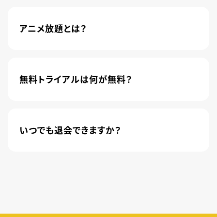
アニメ放題とは？
4,600本以上の人気アニメが月額440円(税込)で
楽しめるサービスです。2020年10月1日にソフトバ
ンク株式会社から株式会社U-NEXTに運営が移管
無料トライアルは何が無料？
されました。
新規登録のお客様に限り、トライアル開始1カ月は
月額料金440円(税込)が無料になります。
いつでも退会できますか？
簡単な手続きのみで、いつでもすぐに退会できま
す。
無料トライアル期間中の退会であれば、月額料金
が発生することもありませんので、ご安心ください。