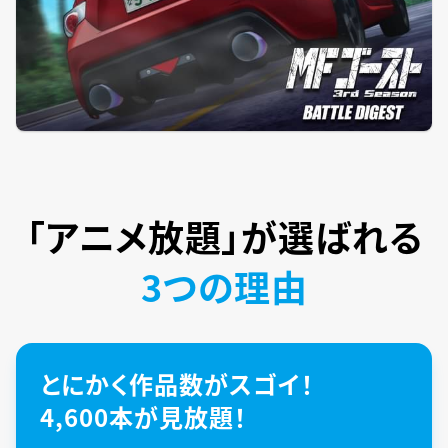
「アニメ放題」が
選ばれる
3つの理由
とにかく作品数がスゴイ！
4,600本が見放題！