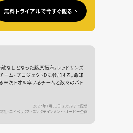
無料トライアルで今すぐ観る
で敵なしとなった藤原拓海。レッドサンズ
チーム・プロジェクトDに参加する。命知
せる末次トオル率いるチームと数々のバト
2027年7月31日 23:59
まで配信
談社・エイベックス・エンタテインメント・オービー企画