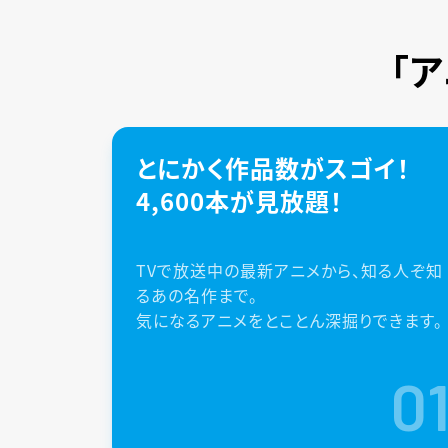
「
とにかく作品数がスゴイ！
4,600本が見放題！
TVで放送中の最新アニメから、知る人ぞ知
るあの名作まで。
気になるアニメをとことん深掘りできます。
0