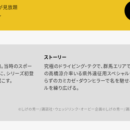
が見放題
し
ストーリー
加。当時のスポー
究極のドライビング・テクで、群馬エリア
に、シリーズ初登
の高橋涼介率いる県外遠征用スペシャル
起こす。
らずのカミカゼ・ダウンヒラーで名を馳
ルを繰り広げる。
©しげの秀一/講談社・ウェッジリンク・オービー企画©しげの秀一/講