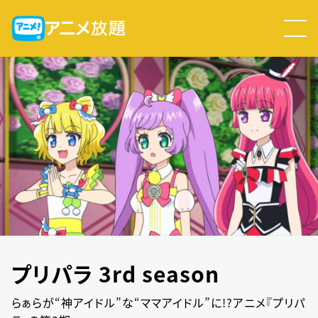
プリパラ 3rd season
らぁらが“神アイドル”な“ママアイドル”に!?アニメ『プリパ