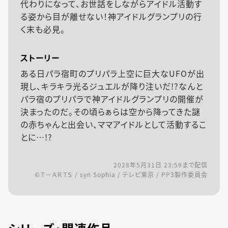
代わりになって、お世話をしながらアイドル活動す
る姿から目が離せない！神アイドルグランプリの行
く末も必見。
ストーリー
ある日パラ宿町のプリパラ上空に巨大なUFOが出
現し、キラキラ光るジュエルが降り注いだ!?なんと
パラ宿のプリパラで神アイドルグランプリの開催が
決まったのだ。その頃らぁらは空から降ってきた謎
の赤ちゃんと出会い、ママアイドルとして活動するこ
とに…!?
2028年5月31日 23:59
まで配信
©Ｔ－ＡＲＴＳ / syn Sophia / テレビ東京 / PP3製作委員会