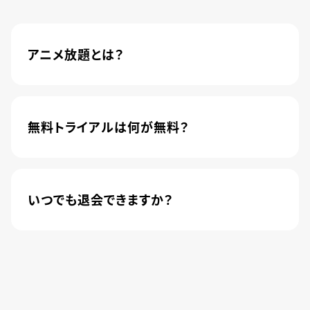
アニメ放題とは？
4,600本以上の人気アニメが月額440円(税込)で
楽しめるサービスです。2020年10月1日にソフトバ
ンク株式会社から株式会社U-NEXTに運営が移管
無料トライアルは何が無料？
されました。
新規登録のお客様に限り、トライアル開始1カ月は
月額料金440円(税込)が無料になります。
いつでも退会できますか？
簡単な手続きのみで、いつでもすぐに退会できま
す。
無料トライアル期間中の退会であれば、月額料金
が発生することもありませんので、ご安心ください。