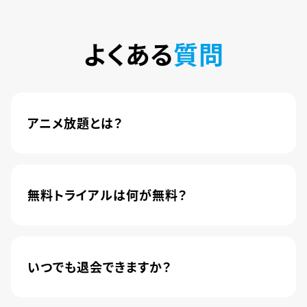
よくある
質問
アニメ放題とは？
4,600本以上の人気アニメが月額440円(税込)で
楽しめるサービスです。2020年10月1日にソフトバ
ンク株式会社から株式会社U-NEXTに運営が移管
無料トライアルは何が無料？
されました。
新規登録のお客様に限り、トライアル開始1カ月は
月額料金440円(税込)が無料になります。
いつでも退会できますか？
簡単な手続きのみで、いつでもすぐに退会できま