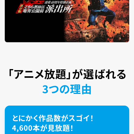
「アニメ放題」が
選ばれる
3つの理由
とにかく作品数がスゴイ！
4,600本が見放題！