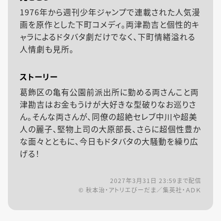
1976年から週刊少年ジャンプで連載された人気漫
画を原作とした下町コメディ。両津勘吉と個性的キ
ャラによるドタバタ劇だけでなく、下町情緒溢れる
人情劇も見所。
ストーリー
葛飾区の亀有公園前派出所に勤める両さんこと両
津勘吉はお金もうけが大好きな型破りなお巡りさ
ん。そんな両さんが、同僚の超絶セレブ中川や超美
人の麗子、堅物上司の大原部長、さらに超個性豊か
な面々とともに、今日もドタバタの大騒動を繰り広
げる！
2027年3月31日 23:59
まで配信
© 秋本治・アトリエびーだま／集英社・ＡＤＫ