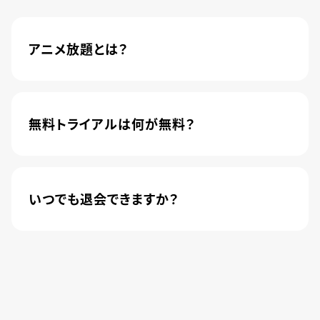
アニメ放題とは？
4,600本以上の人気アニメが月額440円(税込)で
楽しめるサービスです。2020年10月1日にソフトバ
ンク株式会社から株式会社U-NEXTに運営が移管
無料トライアルは何が無料？
されました。
新規登録のお客様に限り、トライアル開始1カ月は
月額料金440円(税込)が無料になります。
いつでも退会できますか？
簡単な手続きのみで、いつでもすぐに退会できま
す。
無料トライアル期間中の退会であれば、月額料金
が発生することもありませんので、ご安心ください。