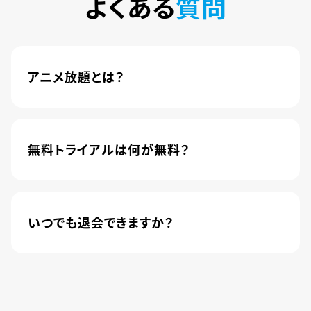
よくある
質問
アニメ放題とは？
4,600本以上の人気アニメが月額440円(税込)で
楽しめるサービスです。2020年10月1日にソフトバ
ンク株式会社から株式会社U-NEXTに運営が移管
無料トライアルは何が無料？
されました。
新規登録のお客様に限り、トライアル開始1カ月は
月額料金440円(税込)が無料になります。
いつでも退会できますか？
簡単な手続きのみで、いつでもすぐに退会できま
す。
無料トライアル期間中の退会であれば、月額料金
が発生することもありませんので、ご安心ください。