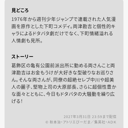
見どころ
1976年から週刊少年ジャンプで連載された人気漫
画を原作とした下町コメディ。両津勘吉と個性的キ
ャラによるドタバタ劇だけでなく、下町情緒溢れる
人情劇も見所。
ストーリー
葛飾区の亀有公園前派出所に勤める両さんこと両
津勘吉はお金もうけが大好きな型破りなお巡りさ
ん。そんな両さんが、同僚の超絶セレブ中川や超美
人の麗子、堅物上司の大原部長、さらに超個性豊か
な面々とともに、今日もドタバタの大騒動を繰り広
げる！
2027年3月31日 23:59
まで配信
© 秋本治・アトリエびーだま／集英社・ＡＤＫ