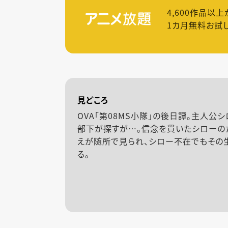
4,600
作品以上
1カ月無料お試
見どころ
OVA「第08MS小隊」の後日譚。主人公
部下が探すが…。信念を貫いたシローの
えが随所で見られ、シロー不在でもその
る。