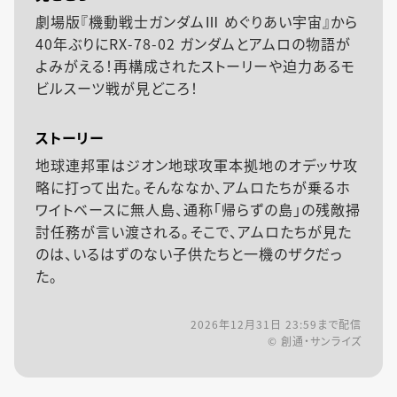
劇場版『機動戦士ガンダムⅢ めぐりあい宇宙』から
40年ぶりにRX-78-02 ガンダムとアムロの物語が
よみがえる！再構成されたストーリーや迫力あるモ
ビルスーツ戦が見どころ！
ストーリー
地球連邦軍はジオン地球攻軍本拠地のオデッサ攻
略に打って出た。そんななか、アムロたちが乗るホ
ワイトベースに無人島、通称「帰らずの島」の残敵掃
討任務が言い渡される。そこで、アムロたちが見た
のは、いるはずのない子供たちと一機のザクだっ
た。
2026年12月31日 23:59
まで配信
© 創通・サンライズ