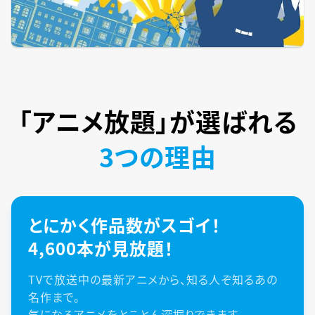
「アニメ放題」が
選ばれる
3つの理由
とにかく作品数がスゴイ！
4,600本が見放題！
TVで放送中の最新アニメから、知る人ぞ知るあの
名作まで。
気になるアニメをとことん深掘りできます。