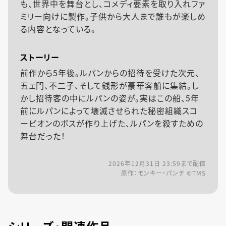
も、世界中を舞台とし、コメディ要素を取り入れファ
ミリー向けに製作。子供から大人まで誰もが楽しめ
る内容となっている。
ストーリー
前作から5年後。ルパンからの招待を受けた次元、
五ェ門、不二子、そして銭形が豪華客船に集結。し
かし招待客の中にルパンの姿が。実はこの船、5年
前にルパンによって壊滅させられた秘密組織スコ
ーピオンのボスが作り上げた、ルパンを殺すための
舞台だった！
2026年12月31日 23:59
まで配信
原作：モンキー・パンチ ©TMS