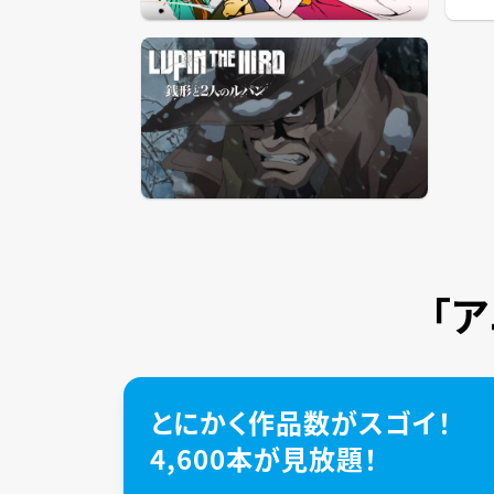
「
とにかく作品数がスゴイ！
4,600本が見放題！