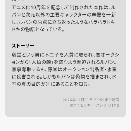
アニメ化40周年を記念して制作された本作は、ル
パンと次元以外の主要キャラクターの声優を一新
し、ルパンの原点に立ち返ったようなハラハラドキ
ドキの物語となっている。
ストーリー
藤堂という男に不二子を人質に取られ、闇オークシ
ョンから「人魚の鱗」を盗むよう脅迫されるルパン。
無事奪取するも、藤堂はオークション出品者・氷室
に殺害される。しかもルパンは偽物を掴まされ、氷
室の真の目的が別にあることを知る。
2026年12月31日 23:59
まで配信
原作：モンキー・パンチ ©TMS