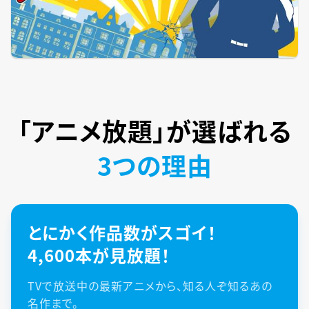
「アニメ放題」が
選ばれる
3つの理由
とにかく作品数がスゴイ！
4,600本が見放題！
TVで放送中の最新アニメから、知る人ぞ知るあの
名作まで。