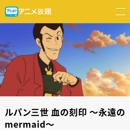
ルパン三世 血の刻印 ～永遠の
mermaid～