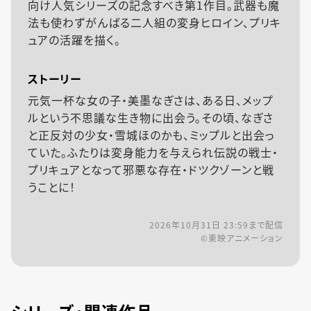
向け人気シリーズの記念すべき第1作目。武器も魔
法も使わずがんばる二人組の変身ヒロイン、プリキ
ュアの活躍を描く。
ストーリー
元気一杯な女の子・美墨なぎさは、ある日、メップ
ルという不思議な生き物に出会う。その頃、なぎさ
と正反対の少女・雪城ほのかも、ミップルと出会っ
ていた。ふたりは変身能力を与えられ伝説の戦士・
プリキュアとなって邪悪な存在・ドツクゾーンと戦
うことに！
2026年10月31日 23:59
まで配信
©東映アニメーション