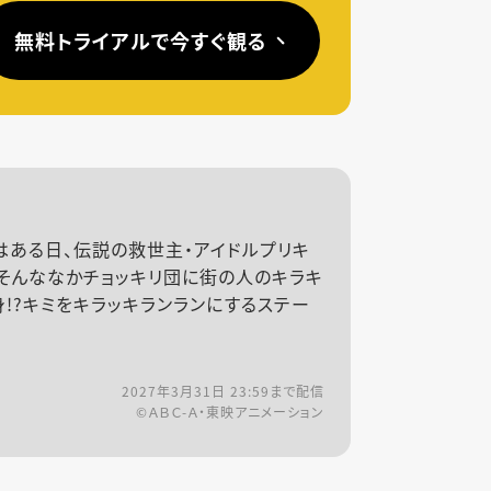
無料トライアルで今すぐ観る
はある日、伝説の救世主・アイドルプリキ
そんななかチョッキリ団に街の人のキラキ
!?キミをキラッキランランにするステー
2027年3月31日 23:59
まで配信
©ＡＢＣ-Ａ・東映アニメーション