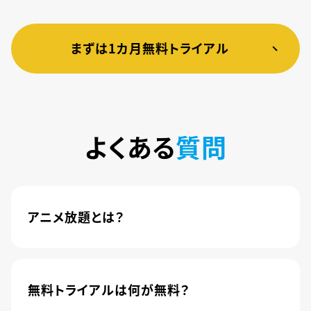
まずは1カ月無料トライアル
よくある
質問
アニメ放題とは？
4,600本以上の人気アニメが月額440円(税込)で
楽しめるサービスです。2020年10月1日にソフトバ
ンク株式会社から株式会社U-NEXTに運営が移管
無料トライアルは何が無料？
されました。