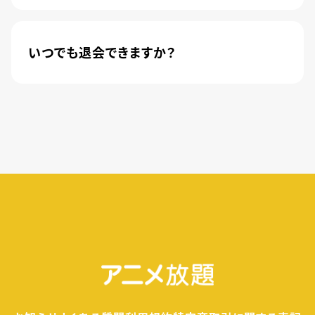
新規登録のお客様に限り、トライアル開始1カ月は
月額料金440円(税込)が無料になります。
いつでも退会できますか？
簡単な手続きのみで、いつでもすぐに退会できま
す。
無料トライアル期間中の退会であれば、月額料金
が発生することもありませんので、ご安心ください。