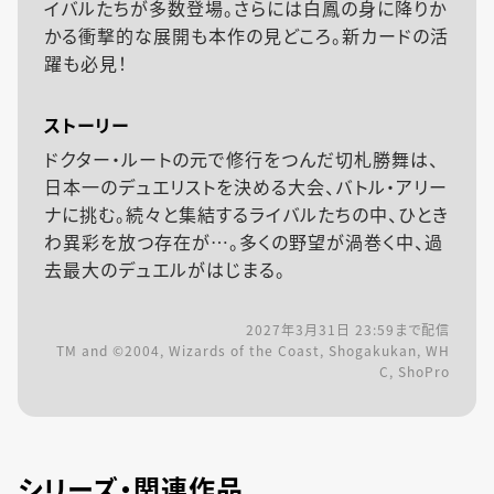
イバルたちが多数登場。さらには白鳳の身に降りか
かる衝撃的な展開も本作の見どころ。新カードの活
躍も必見！
ストーリー
ドクター・ルートの元で修行をつんだ切札勝舞は、
日本一のデュエリストを決める大会、バトル・アリー
ナに挑む。続々と集結するライバルたちの中、ひとき
わ異彩を放つ存在が…。多くの野望が渦巻く中、過
去最大のデュエルがはじまる。
2027年3月31日 23:59
まで配信
TM and ©2004, Wizards of the Coast, Shogakukan, WH
C, ShoPro
シリーズ・関連作品