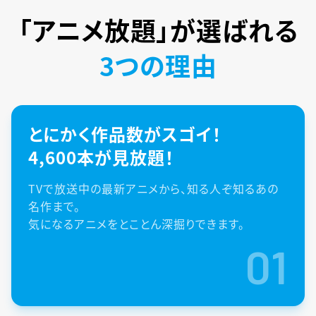
「アニメ放題」が
選ばれる
3つの理由
とにかく作品数がスゴイ！
4,600本が見放題！
TVで放送中の最新アニメから、知る人ぞ知るあの
名作まで。
気になるアニメをとことん深掘りできます。
01