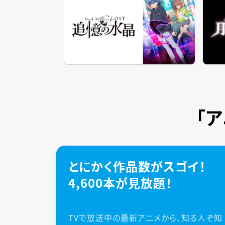
「
とにかく作品数がスゴイ！
4,600本が見放題！
TVで放送中の最新アニメから、知る人ぞ知