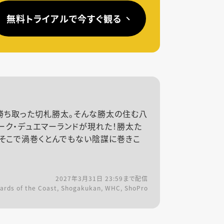
無料トライアルで今すぐ観る
勝ち取った切札勝太。そんな勝太の住む八
ーク・デュエマーランドが現れた！勝太た
にそこで渦巻くとんでもない陰謀に巻きこ
2027年3月31日 23:59
まで配信
ards of the Coast, Shogakukan, WHC, ShoPro