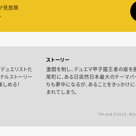
が見放題
し
ストーリー
デュエリストた
激闘を制し、デュエマ甲子園王者の座を
ナルストーリー
尾町に、ある日突然日本最大のテーマパ
楽しめる！
ちも夢中になるが、あることをきっかけ
まれてしまう。
TM and ©2015, Wiz