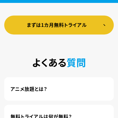
まずは1カ月無料トライアル
よくある
質問
アニメ放題とは？
4,600本以上の人気アニメが月額440円(税込)で
楽しめるサービスです。2020年10月1日にソフトバ
ンク株式会社から株式会社U-NEXTに運営が移管
無料トライアルは何が無料？