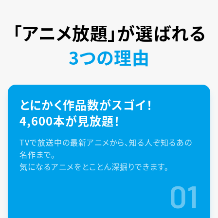
「アニメ放題」が
選ばれる
3つの理由
とにかく作品数がスゴイ！
4,600本が見放題！
TVで放送中の最新アニメから、知る人ぞ知るあの
名作まで。
気になるアニメをとことん深掘りできます。
01