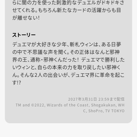
らに闇の力を使った刺激的なデュエルがドキドキさ
せてくれる。もちろん新たなカードの活躍からも目
が離せない！
ストーリー
デュエマが大好きな少年、斬札ウィンは、ある日夢
の中で不思議な声を聞く。その正体はなんと邪神
界の王、通称・邪神くんだった！ デュエマで勝利した
いウィンと、自らの本来の力を取り戻したい邪神く
ん。そんな2人の出会いが、デュエマ界に革命を起こ
す!?
2027年3月31日 23:59
まで配信
TM and ©2022, Wizards of the Coast, Shogakukan, WH
C, ShoPro, TV TOKYO