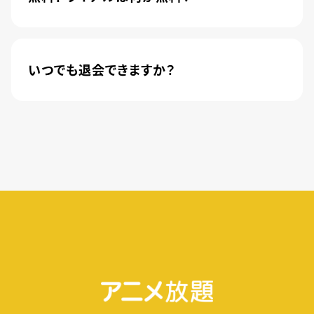
されました。
新規登録のお客様に限り、トライアル開始1カ月は
月額料金440円(税込)が無料になります。
いつでも退会できますか？
簡単な手続きのみで、いつでもすぐに退会できま
す。
無料トライアル期間中の退会であれば、月額料金
が発生することもありませんので、ご安心ください。