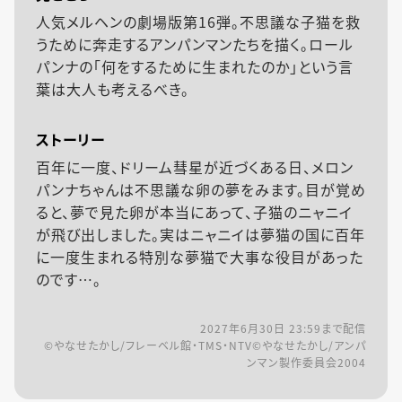
人気メルヘンの劇場版第16弾。不思議な子猫を救
うために奔走するアンパンマンたちを描く。ロール
パンナの「何をするために生まれたのか」という言
葉は大人も考えるべき。
ストーリー
百年に一度、ドリーム彗星が近づくある日、メロン
パンナちゃんは不思議な卵の夢をみます。目が覚め
ると、夢で見た卵が本当にあって、子猫のニャニイ
が飛び出しました。実はニャニイは夢猫の国に百年
に一度生まれる特別な夢猫で大事な役目があった
のです…。
2027年6月30日 23:59
まで配信
©やなせたかし/フレーベル館・TMS・NTV©やなせたかし/アンパ
ンマン製作委員会2004