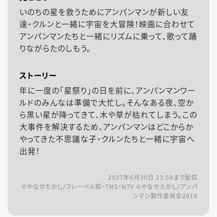
いのちの星を救うためにアンパンマンが新しい友
達・クルンと一緒に宇宙を大冒険！映画に合わせて
アンパンマンたちと一緒にリズムに乗って、歌って踊
りながらたのしもう。
ストーリー
年に一度の「星祭り」の日を前に、アンパンマンワー
ルドのみんなは準備で大忙し。そんなある夜、空か
ら黒い星が降ってきて、木や草が枯れてしまう。この
大事件を解決するため、アンパンマンはどこからか
やってきた不思議な子・クルンたちと一緒に宇宙へ
出発！
2027年6月30日 23:59
まで配信
©やなせたかし/フレーベル館・TMS・NTV ©やなせたかし/アンパ
ンマン製作委員会2018