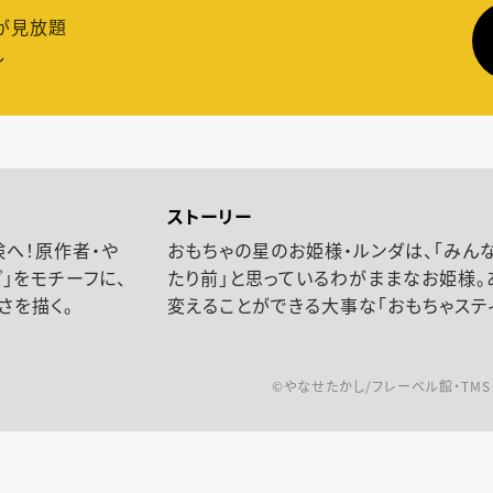
が見放題
し
ストーリー
険へ！原作者・や
おもちゃの星のお姫様・ルンダは、「みん
」をモチーフに、
たり前」と思っているわがままなお姫様。
さを描く。
変えることができる大事な「おもちゃステ
©やなせたかし/フレーベル館・TMS