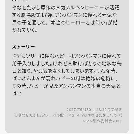
やなせたかし原作の人気メルヘンヒーローが活躍
する劇場版第17弾。アンパンマンに憧れる元気な
男の子を通して、「本当のヒーローとは何か」が描
かれていく。
ストーリー
ドデカツリーに住むハピーはアンパンマンに憧れて
弟子入りしました。けれど人助けばかりの地味な毎
日と知り、やる気をなくしてしまいます。そんな時、
ばいきんまんが現れハピーの村は絶滅の危機に。
その時、ハピーが見たアンパンマンの本当の勇気と
は!?
2027年6月30日 23:59
まで配信
©やなせたかし/フレーベル館・TMS・NTV©やなせたかし/アンパ
ンマン製作委員会2005