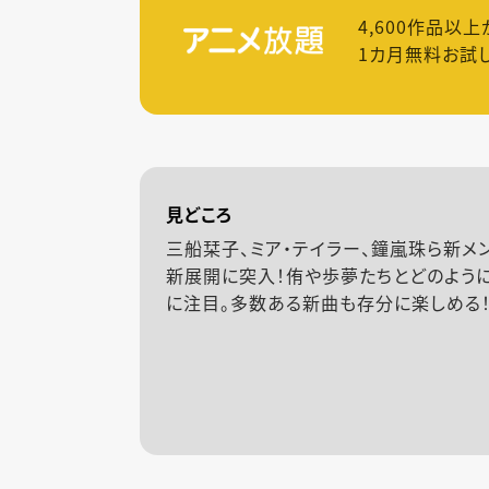
4,600
作品以上
1カ月無料お試
見どころ
三船栞子、ミア・テイラー、鐘嵐珠ら新メ
新展開に突入！侑や歩夢たちとどのよう
に注目。多数ある新曲も存分に楽しめる