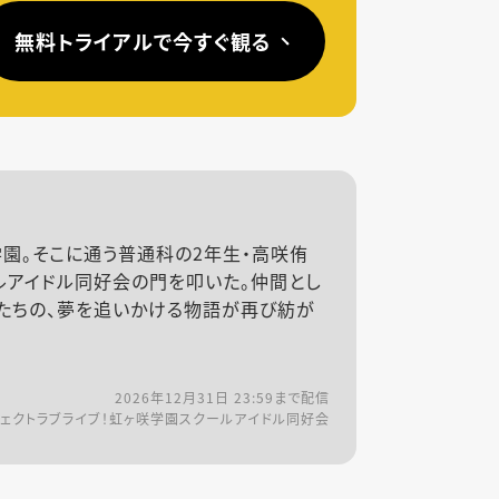
無料トライアルで今すぐ観る
園。そこに通う普通科の2年生・高咲侑
ルアイドル同好会の門を叩いた。仲間とし
ーたちの、夢を追いかける物語が再び紡が
2026年12月31日 23:59
まで配信
ロジェクトラブライブ！虹ヶ咲学園スクールアイドル同好会